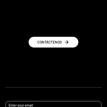
la
ictiofauna
dulceacuícola
panameña
CONTÁCTENOS
ICTIOS PANAMA
®
MANTÉNGASE AL DÍA