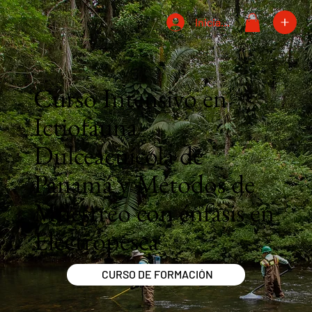
Iniciar sesión
Curso Intensivo en
Ictiofauna
Dulceacuícola de
Panamá y Métodos de
Muestreo con énfasis en
Electropesca
CURSO DE FORMACIÓN