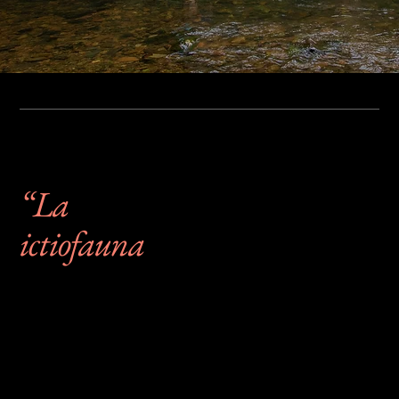
QUIÉNES SOMOS
“La
ictiofauna
dulceacuícola de
Panamá necesita
investigación rigurosa,
formación técnica y