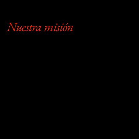
divulgación accesible.”
Nuestra misión
IctiosPanama es una
iniciativa dedicada a la
investigación,
documentación, formació
n y divulgación científica
de la ictiofauna
dulceacuícola de Panamá,
con el objetivo de