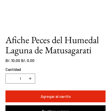
Afiche Peces del Humedal
Laguna de Matusagarati
Precio
Precio
B/. 10.00
B/. 0.00
original
de
oferta
Cantidad
Agregar al carrito